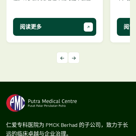
症状，因此提高认识、预防和早期筛查
期体检
尤为重要。了解肝炎的相关知识、常见
解常见
的误区、维护肝脏健康的实用方法，以
用方法
阅读更多
阅读
及如何通过明智的医疗决策帮助建设更
设更健
健康的社区。
←
→
仁爱专科医院为 PMCK Berhad 的子公司，致力于长
远的临床卓越与企业治理。