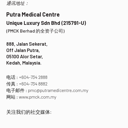
通讯地址：
Putra Medical Centre
Unique Luxury Sdn Bhd (215791-U)
(PMCK Berhad 的全资子公司)
888, Jalan Sekerat,
Off Jalan Putra,
05100 Alor Setar,
Kedah, Malaysia.
电话 : +604-734 2888
传真 : +604-734 8882
电子邮件 :
pmc@putramedicentre.com.my
网站 : w
ww.pmck.com.my
关注我们的社交媒体: