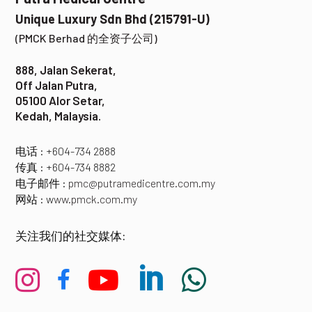
Unique Luxury Sdn Bhd (215791-U)
(PMCK Berhad 的全资子公司)
888, Jalan Sekerat,
Off Jalan Putra,
05100 Alor Setar,
Kedah, Malaysia.
电话 : +604-734 2888
传真 : +604-734 8882
电子邮件 :
pmc@putramedicentre.com.my
网站 : w
ww.pmck.com.my
关注我们的社交媒体:




