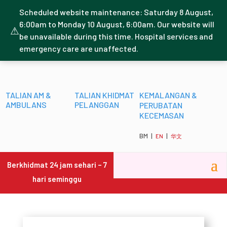
Scheduled website maintenance: Saturday 8 August,
6:00am to Monday 10 August, 6:00am. Our website will
⚠
be unavailable during this time. Hospital services and
emergency care are unaffected.
TALIAN AM &
TALIAN KHIDMAT
KEMALANGAN &
AMBULANS
PELANGGAN
PERUBATAN
KECEMASAN
BM |
|
EN
华文
Berkhidmat 24 jam sehari – 7
hari seminggu